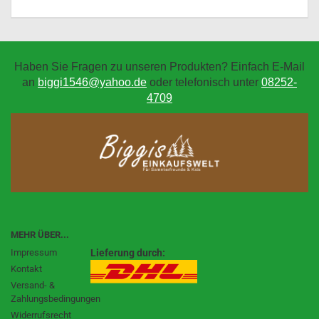
Haben Sie Fragen zu unseren Produkten? Einfach E-Mail
an
biggi1546@yahoo.de
oder telefonisch unter
08252-
4709
MEHR ÜBER...
Impressum
Lieferung durch:
Kontakt
Versand- &
Zahlungsbedingungen
Widerrufsrecht