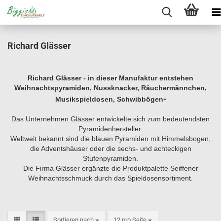
Richard Glässer
Richard Glässer - in dieser Manufaktur entstehen
Weihnachtspyramiden, Nussknacker, Räuchermännchen,
-
Musikspieldosen, Schwibbögen
Das Unternehmen Glässer entwickelte sich zum bedeutendsten
Pyramidenhersteller.
Weltweit bekannt sind die blauen Pyramiden mit Himmelsbogen,
die Adventshäuser oder die sechs- und achteckigen
Stufenpyramiden.
Die Firma Glässer ergänzte die Produktpalette Seiffener
Weihnachtsschmuck durch das Spieldosensortiment.
Sortieren nach
pro Seite
Sortieren nach
12 pro Seite