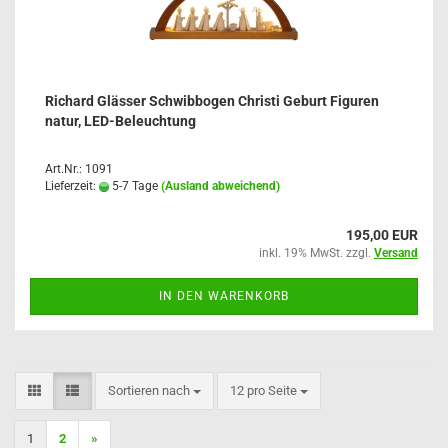
Richard Glässer Schwibbogen Christi Geburt Figuren
natur, LED-Beleuchtung
Art.Nr.: 1091
Lieferzeit:
5-7 Tage
(Ausland abweichend)
195,00 EUR
inkl. 19% MwSt. zzgl.
Versand
IN DEN WARENKORB
Sortieren nach
pro Seite
Sortieren nach
12 pro Seite
1
2
»