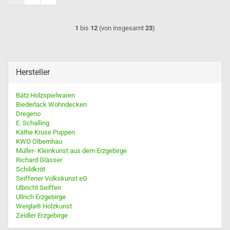
1
bis
12
(von insgesamt
23
)
Hersteller
Bätz Holzspielwaren
Biederlack Wohndecken
Dregeno
E. Schalling
Käthe Kruse Puppen
KWO Olbernhau
Müller- Kleinkunst aus dem Erzgebirge
Richard Glässer
Schildkröt
Seiffener Volkskunst eG
Ulbricht Seiffen
Ullrich Erzgebirge
Weigla® Holzkunst
Zeidler Erzgebirge