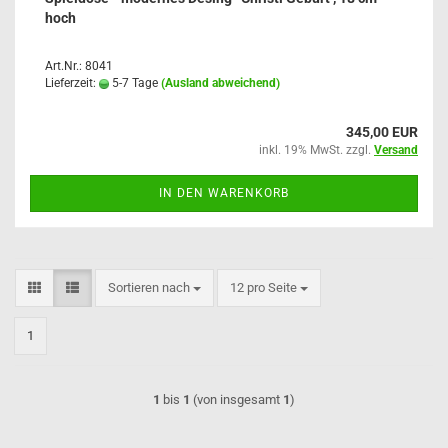
hoch
Art.Nr.: 8041
Lieferzeit:
5-7 Tage
(Ausland abweichend)
345,00 EUR
inkl. 19% MwSt. zzgl.
Versand
IN DEN WARENKORB
Sortieren nach
pro Seite
Sortieren nach
12 pro Seite
1
1
bis
1
(von insgesamt
1
)