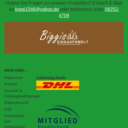
Haben Sie Fragen zu unseren Produkten? Einfach E-Mail
an
biggi1546@yahoo.de
oder telefonisch unter
08252-
4709
MEHR ÜBER...
Impressum
Lieferung durch:
Kontakt
Versand- &
Zahlungsbedingungen
Widerrufsrecht
AGB
Privatsphäre
und
Datenschutz