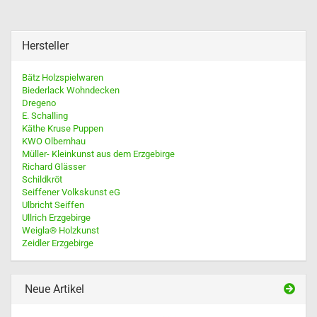
Hersteller
Bätz Holzspielwaren
Biederlack Wohndecken
Dregeno
E. Schalling
Käthe Kruse Puppen
KWO Olbernhau
Müller- Kleinkunst aus dem Erzgebirge
Richard Glässer
Schildkröt
Seiffener Volkskunst eG
Ulbricht Seiffen
Ullrich Erzgebirge
Weigla® Holzkunst
Zeidler Erzgebirge
Neue Artikel