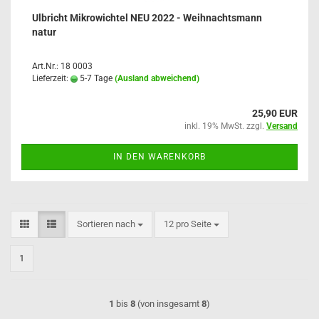
Ulbricht Mikrowichtel NEU 2022 - Weihnachtsmann
natur
Art.Nr.: 18 0003
Lieferzeit:
5-7 Tage
(Ausland abweichend)
25,90 EUR
inkl. 19% MwSt. zzgl.
Versand
IN DEN WARENKORB
Sortieren nach
pro Seite
Sortieren nach
12 pro Seite
1
1
bis
8
(von insgesamt
8
)