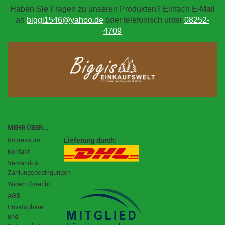
Haben Sie Fragen zu unseren Produkten? Einfach E-Mail
an
biggi1546@yahoo.de
oder telefonisch unter
08252-
4709
MEHR ÜBER...
Impressum
Lieferung durch:
Kontakt
Versand- &
Zahlungsbedingungen
Widerrufsrecht
AGB
Privatsphäre
und