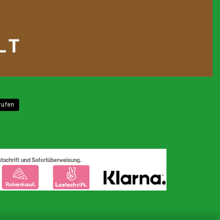
n
rufen