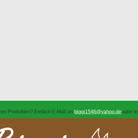
Spieldosen
Nusknacker Ulbricht Seiffen
Nussknacker Seiffener
Volkskunst
Müllerchen
Räuchermännchen
Nussknacker
Pyramiden
Schwibbögen
ren Produkten? Einfach E-Mail an
biggi1546@yahoo.de
oder te