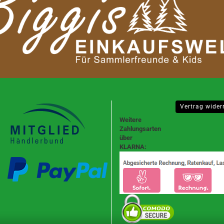
25
Pyramide - modern
Schwibbögen unbestückt -
wunderschön zum
Pyramide 1-stöckig
Selbergestalten
40
Pyramide 2-stöckig
LED-Schwibbögen
Pyramide 3-stöckig
 cm
LED- Lichterspitzen
Schwibbögen für Wachskerze
Motivleuchten
g
Vertrag wider
Weitere
Zahlungsarten
über
KLARNA:
Bergmann
Engel
SET: Engel + Bergmann