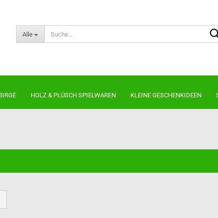
Alle
BIRGE
HOLZ & PLÜSCH SPIELWAREN
KLEINE GESCHENKIDEEN
Kugelräucherfiguren
Neuheiten 2026
Nussknacker
Kantenhocker
Lichterbogen & Pyramiden
Die Dicken
noch
Räuchermännchen
Die Schlanken
Die Bärtigen
Die kleinen Kerle
Shabby Chic