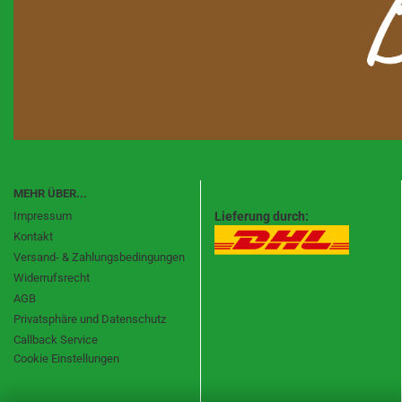
Räuchermännchen sitzend bis 
cm
Räuchermännchen sitzend bis 
cm
Räuchermännchen stehend 18
Nussknacker
Pyramiden
Schwibbogen LED-Beleuchtun
MEHR ÜBER...
Räucheröfen + Pilze
Impressum
Lieferung durch:
Spieldosen
Kontakt
Versand- & Zahlungsbedingungen
Widerrufsrecht
AGB
Minieulen
Privatsphäre und Datenschutz
Minifiguren - Blumenmädchen
Callback Service
usw.
Cookie Einstellungen
Ullrich Osterhasen
Osterhasen Müller Seiffen