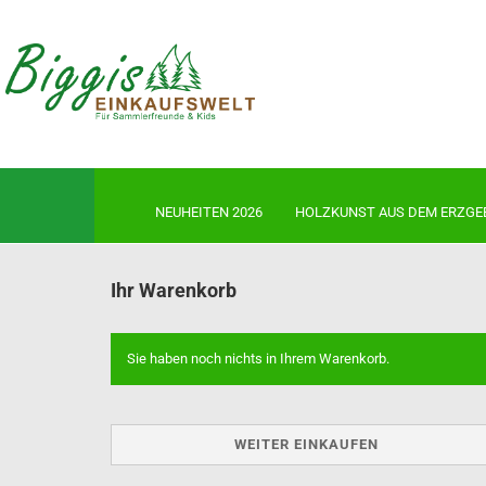
NEUHEITEN 2026
HOLZKUNST AUS DEM ERZGE
Ihr Warenkorb
Neuheiten 2026
Sie haben noch nichts in Ihrem Warenkorb.
Ulbricht Auslaufmodelle-jetzt 
sichern!
Ulbricht Räuchermänner
Ulbricht Wichtel
WEITER EINKAUFEN
Ulbricht Miniwichtel