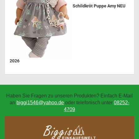
Schildkröt Puppe Amy NEU
2026
Haben Sie Fragen zu unseren Produkten? Einfach E-Mail
an
biggi1546@yahoo.de
oder telefonisch unter
08252-
4709