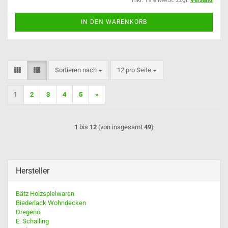
inkl. 19% MwSt. zzgl.
Versand
IN DEN WARENKORB
Sortieren nach
pro Seite
Sortieren nach
12 pro Seite
1
2
3
4
5
»
1
bis
12
(von insgesamt
49
)
Hersteller
Bätz Holzspielwaren
Biederlack Wohndecken
Dregeno
E. Schalling