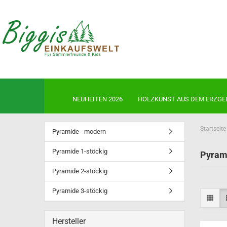
NEUHEITEN 2026
HOLZKUNST AUS DEM ERZGE
Startseite
Pyramide - modern
Pyramide 1-stöckig
Pyram
Neuheiten 2026
Ulbricht Auslaufmodelle-jetzt 
Pyramide 2-stöckig
sichern!
Pyramide 3-stöckig
Ulbricht Räuchermänner
Ulbricht Wichtel
Ulbricht Miniwichtel
Hersteller