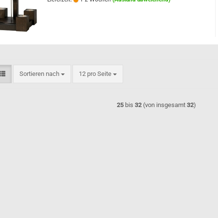
Sortieren nach
pro Seite
Sortieren nach
12 pro Seite
25
bis
32
(von insgesamt
32
)