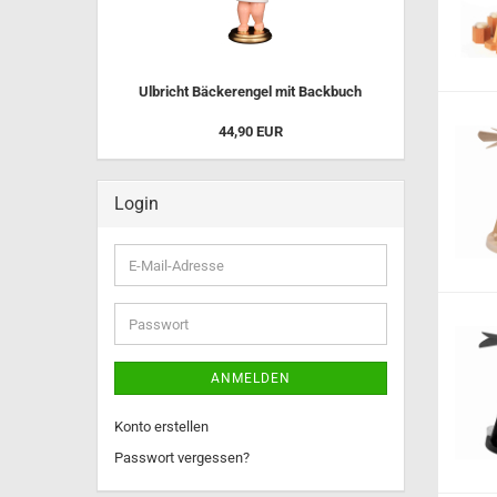
Räuchermännchen sitzend bis 
cm
Räuchermännchen sitzend bis 
Ulbricht Bäckerengel mit Backbuch
cm
44,90 EUR
Räuchermännchen stehend 18
Nussknacker
Pyramiden
Login
Schwibbogen LED-Beleuchtun
Räucheröfen + Pilze
E-
Spieldosen
Mail-
Adresse
Passwort
Minieulen
ANMELDEN
Minifiguren - Blumenmädchen
usw.
Konto erstellen
Ullrich Osterhasen
Passwort vergessen?
Osterhasen Müller Seiffen