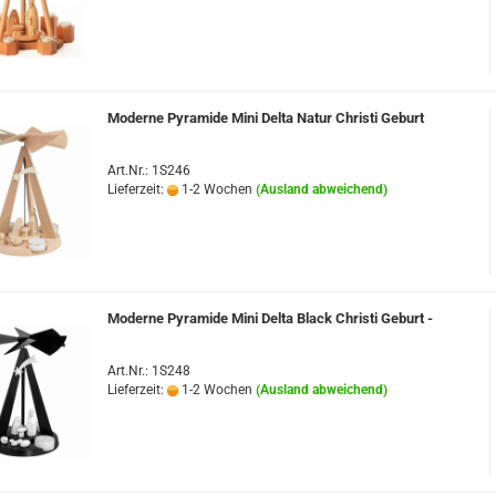
25
Pyramide - modern
Schwibbögen unbestückt -
wunderschön zum
Pyramide 1-stöckig
Selbergestalten
40
Pyramide 2-stöckig
LED-Schwibbögen
Moderne Pyramide Mini Delta Natur Christi Geburt
Pyramide 3-stöckig
 cm
LED- Lichterspitzen
Schwibbögen für Wachskerze
Art.Nr.: 1S246
Motivleuchten
Lieferzeit:
1-2 Wochen
(Ausland abweichend)
g
Moderne Pyramide Mini Delta Black Christi Geburt -
Art.Nr.: 1S248
Bergmann
Lieferzeit:
1-2 Wochen
(Ausland abweichend)
Engel
SET: Engel + Bergmann