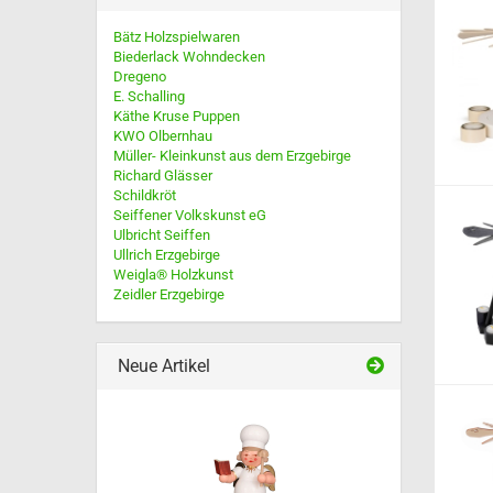
Ulbricht Neuheiten 2025
Ulbricht Nussknacker
Bätz Holzspielwaren
Mikrowichtel, Federentlein,
Biederlack Wohndecken
Magnete usw.
Dregeno
E. Schalling
Ulbricht Bäckerengel
Käthe Kruse Puppen
KWO Olbernhau
Müller- Kleinkunst aus dem Erzgebirge
Richard Glässer
Schildkröt
Seiffener Volkskunst eG
Ulbricht Seiffen
Räucherhasen -
Ullrich Erzgebirge
Räuchermännchen
Weigla® Holzkunst
RauchKnacker® von Müller
Zeidler Erzgebirge
Seiffen
Müllerchen - Die
Räuchermännchen mit der
Neue Artikel
Knollennase
Heilige 3 Könige - Sets
Räucheröfen, häuser, pilze