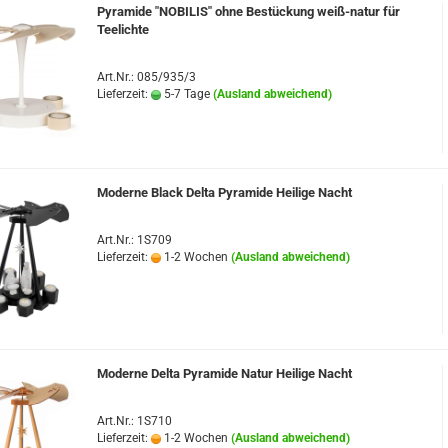
Spieldosen
Pyramide "NOBILIS" ohne Bestückung weiß-natur für
Teelichte
Art.Nr.: 085/935/3
Lieferzeit:
5-7 Tage
(Ausland abweichend)
Nusknacker Ulbricht Seiffen
Moderne Black Delta Pyramide Heilige Nacht
Nussknacker Seiffener
Volkskunst
Art.Nr.: 1S709
Müllerchen
Lieferzeit:
1-2 Wochen
(Ausland abweichend)
Räuchermännchen
Nussknacker
Pyramiden
Schwibbögen
Moderne Delta Pyramide Natur Heilige Nacht
Art.Nr.: 1S710
Lieferzeit:
1-2 Wochen
(Ausland abweichend)