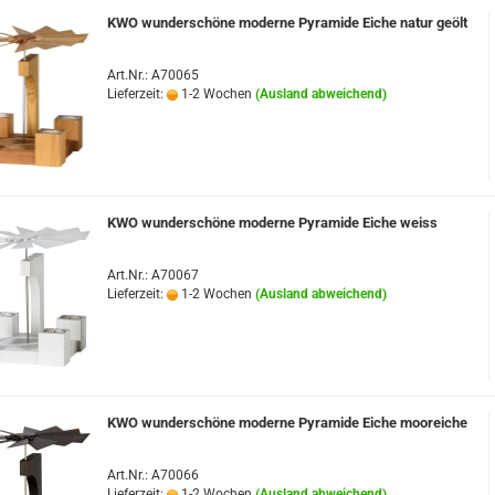
KWO wunderschöne moderne Pyramide Eiche natur geölt
ten
Art.Nr.: A70065
Lieferzeit:
1-2 Wochen
(Ausland abweichend)
Ulbricht Seiffen
KWO Olbernhau
Müller - Kleinkunst aus dem
Erzgebirge
KWO wunderschöne moderne Pyramide Eiche weiss
Weigla® Holzkunst
Lubojanski
Art.Nr.: A70067
Lieferzeit:
1-2 Wochen
(Ausland abweichend)
Drechslerei Wagner
Seiffener Volkskunst eG
Dregeno
E.Schalling
Zeidler Holzkunst
KWO wunderschöne moderne Pyramide Eiche mooreiche
Richard Glässer
Ullrich Erzgebirge
Art.Nr.: A70066
Lieferzeit:
1-2 Wochen
(Ausland abweichend)