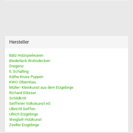
Hersteller
Bätz Holzspielwaren
Biederlack Wohndecken
Dregeno
E. Schalling
Käthe Kruse Puppen
KWO Olbernhau
Müller- Kleinkunst aus dem Erzgebirge
Richard Glässer
Schildkröt
Seiffener Volkskunst eG
Ulbricht Seiffen
Ullrich Erzgebirge
Weigla® Holzkunst
Zeidler Erzgebirge