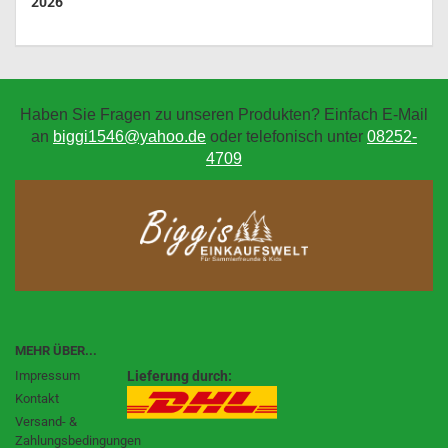
2026
Haben Sie Fragen zu unseren Produkten? Einfach E-Mail
an
biggi1546@yahoo.de
oder telefonisch unter
08252-
4709
MEHR ÜBER...
Impressum
Lieferung durch:
Kontakt
Versand- &
Zahlungsbedingungen