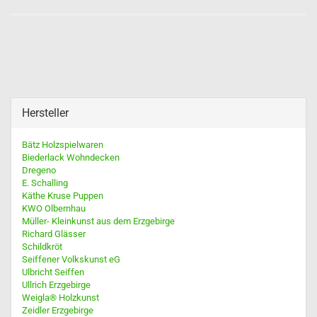
Hersteller
Bätz Holzspielwaren
Biederlack Wohndecken
Dregeno
E. Schalling
Käthe Kruse Puppen
KWO Olbernhau
Müller- Kleinkunst aus dem Erzgebirge
Richard Glässer
Schildkröt
Seiffener Volkskunst eG
Ulbricht Seiffen
Ullrich Erzgebirge
Weigla® Holzkunst
Zeidler Erzgebirge