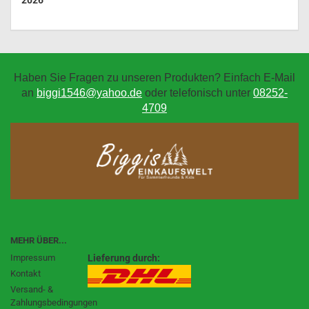
2026
Haben Sie Fragen zu unseren Produkten? Einfach E-Mail
an
biggi1546@yahoo.de
oder telefonisch unter
08252-
4709
MEHR ÜBER...
Impressum
Lieferung durch:
Kontakt
Versand- &
Zahlungsbedingungen