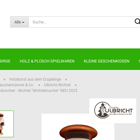
Alle
BIRGE
HOLZ & PLÜSCH SPIELWAREN
KLEINE GESCHENKIDEEN
»
»
Holzkunst aus dem Erzgebirge
»
»
Räuchermänner & Co.
Ulbricht Wichtel
Kugelräucherfiguren
Neuheiten 2026
ännchen - Wichtel "Wichtelmacher" NEU 2025
Nussknacker
Kantenhocker
Lichterbogen & Pyramiden
Die Dicken
noch
Räuchermännchen
Die Schlanken
Die Bärtigen
Die kleinen Kerle
Shabby Chic