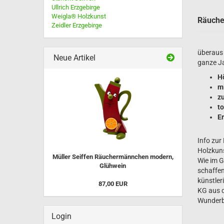
Ullrich Erzgebirge
Weigla® Holzkunst
Räuchermännchen sitzend bis 
Räuche
Zeidler Erzgebirge
cm
Räuchermännchen sitzend bis 
cm
überaus 
Neue Artikel
Räuchermännchen stehend 18
ganze Ja
Nussknacker
H
Pyramiden
mi
Schwibbogen LED-Beleuchtun
z
to
Räucheröfen + Pilze
Er
Spieldosen
Info zur
Holzkuns
Müller Seiffen Räuchermännchen modern,
Wie im G
Glühwein
Minieulen
schaffen
künstler
Minifiguren - Blumenmädchen
87,00 EUR
KG aus d
usw.
Wunderb
Ullrich Osterhasen
Login
Osterhasen Müller Seiffen