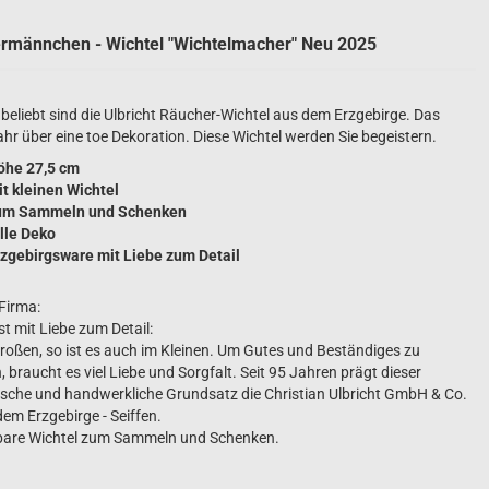
25
Pyramide - modern
Schwibbögen unbestückt -
rmännchen - Wichtel "Wichtelmacher" Neu 2025
wunderschön zum
Pyramide 1-stöckig
Selbergestalten
40
Pyramide 2-stöckig
LED-Schwibbögen
beliebt sind die Ulbricht Räucher-Wichtel aus dem Erzgebirge. Das
Pyramide 3-stöckig
 cm
LED- Lichterspitzen
hr über eine toe Dekoration. Diese Wichtel werden Sie begeistern.
Schwibbögen für Wachskerze
öhe 27,5 cm
Motivleuchten
t kleinen Wichtel
g
um Sammeln und Schenken
lle Deko
zgebirgsware mit Liebe zum Detail
 Firma:
t mit Liebe zum Detail:
roßen, so ist es auch im Kleinen. Um Gutes und Beständiges zu
, braucht es viel Liebe und Sorgfalt. Seit 95 Jahren prägt dieser
Bergmann
ische und handwerkliche Grundsatz die Christian Ulbricht GmbH & Co.
Engel
em Erzgebirge - Seiffen.
SET: Engel + Bergmann
are Wichtel zum Sammeln und Schenken.