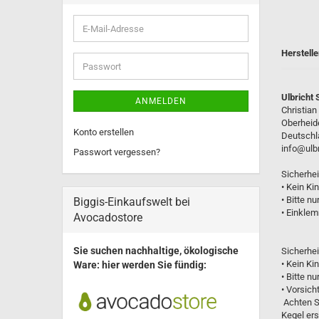
Ulbricht Engel
Wagner Schneemann Musikan
E-
Mail-
Adresse
Herstelle
Passwort
Ulbricht 
ANMELDEN
Christian
Oberheide
Konto erstellen
Deutschl
info@ulb
Passwort vergessen?
Sicherhe
• Kein Ki
• Bitte n
Biggis-Einkaufswelt bei
• Einkle
Avocadostore
Sie suchen nachhaltige, ökologische
Sicherhe
• Kein Ki
Ware: hier werden Sie fündig:
• Bitte n
• Vorsich
Achten Si
Kegel ers