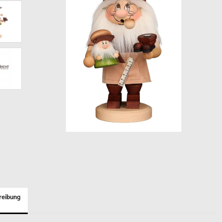
Spieldosen
Nusknacker Ulbricht Seiffen
Nussknacker Seiffener
Volkskunst
Müllerchen
Räuchermännchen
Nussknacker
Pyramiden
Schwibbögen
reibung