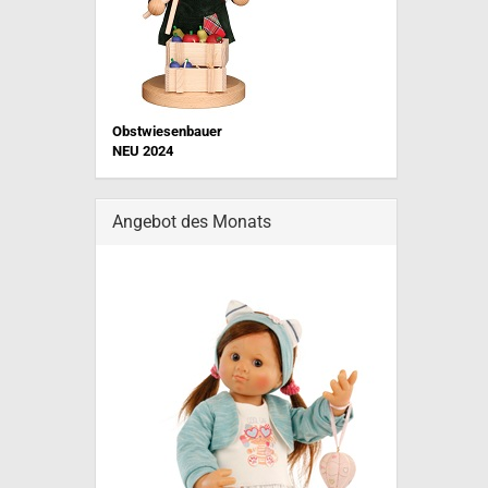
Obstwiesenbauer
NEU 202
4
Angebot des Monats