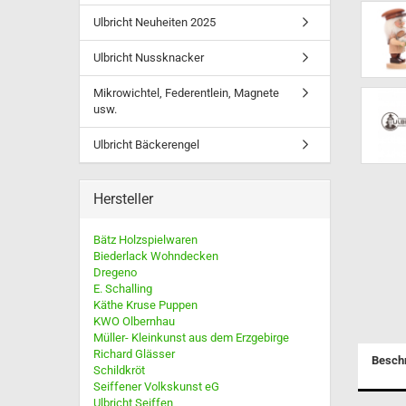
Ulbricht Neuheiten 2025
Ulbricht Neuheiten 2025
Ulbricht Nussknacker
Mikrowichtel, Federentlein,
Ulbricht Nussknacker
Magnete usw.
Ulbricht Bäckerengel
Mikrowichtel, Federentlein, Magnete
usw.
Ulbricht Bäckerengel
Räucherhasen -
Hersteller
Räuchermännchen
RauchKnacker® von Müller
Bätz Holzspielwaren
Seiffen
Biederlack Wohndecken
Dregeno
Müllerchen - Die
E. Schalling
Räuchermännchen mit der
Käthe Kruse Puppen
Knollennase
KWO Olbernhau
Heilige 3 Könige - Sets
Müller- Kleinkunst aus dem Erzgebirge
Räucheröfen, häuser, pilze
Richard Glässer
Besch
Schildkröt
Seiffener Volkskunst eG
Ulbricht Seiffen