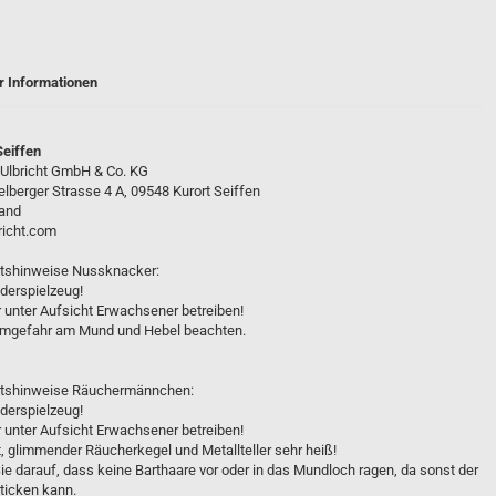
ten
r Informationen
Ulbricht Seiffen
Seiffen
 Ulbricht GmbH & Co. KG
KWO Olbernhau
lberger Strasse 4 A, 09548 Kurort Seiffen
Müller - Kleinkunst aus dem
and
Erzgebirge
richt.com
Weigla® Holzkunst
itshinweise Nussknacker:
Lubojanski
nderspielzeug!
Drechslerei Wagner
ur unter Aufsicht Erwachsener betreiben!
Seiffener Volkskunst eG
mmgefahr am Mund und Hebel beachten.
Dregeno
E.Schalling
itshinweise Räuchermännchen:
Zeidler Holzkunst
nderspielzeug!
ur unter Aufsicht Erwachsener betreiben!
Richard Glässer
t, glimmender Räucherkegel und Metallteller sehr heiß!
Ullrich Erzgebirge
e darauf, dass keine Barthaare vor oder in das Mundloch ragen, da sonst der
ticken kann.