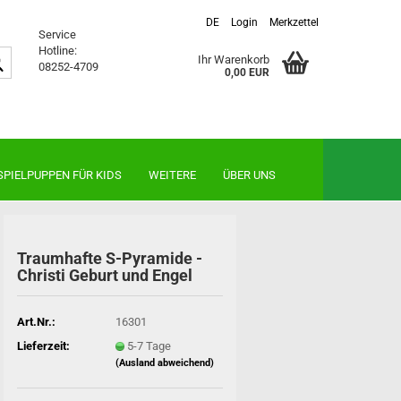
DE
Login
Merkzettel
Service
Hotline:
Suche...
Ihr Warenkorb
08252-4709
0,00 EUR
SPIELPUPPEN FÜR KIDS
WEITERE
ÜBER UNS
Traumhafte S-Pyramide -
Baby-Schlenkerpuppen
Sammlerpuppen anzeigen
Waldorfpuppen
biederlac
Christi Geburt und Engel
Schlummerle 32 cm
Schildkröt Sammlerpuppen
Käthe Kruse "Glückskinder"
Wohn-und
Puppen für die Kleinsten
Sonnenkinder NEU ab 18 Monate
Kinder-u
Sitz-und Schlenkerpuppen
Stoffpüppchen - ab 0 Monate
Art.Nr.:
16301
Stehpuppen
Lieferzeit:
5-7 Tage
(Ausland abweichend)