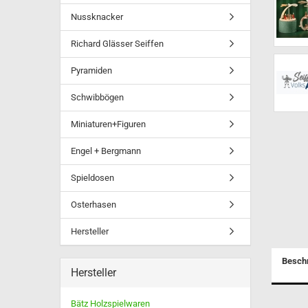
Ulbricht Neuheiten 2025
Nussknacker
Ulbricht Nussknacker
Mikrowichtel, Federentlein,
Richard Glässer Seiffen
Magnete usw.
Ulbricht Bäckerengel
Pyramiden
Schwibbögen
Miniaturen+Figuren
Räucherhasen -
Engel + Bergmann
Räuchermännchen
Spieldosen
RauchKnacker® von Müller
Seiffen
Osterhasen
Müllerchen - Die
Räuchermännchen mit der
Hersteller
Knollennase
Heilige 3 Könige - Sets
Besch
Räucheröfen, häuser, pilze
Hersteller
Bätz Holzspielwaren