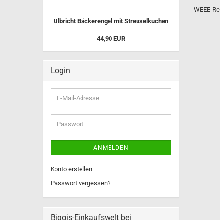
Ulbricht Engel
WEEE-Reg
Wagner Schneemann Musikan
Ulbricht Bäckerengel mit Streuselkuchen
44,90 EUR
Login
E-
Mail-
Adresse
Passwort
ANMELDEN
Konto erstellen
Passwort vergessen?
Biggis-Einkaufswelt bei