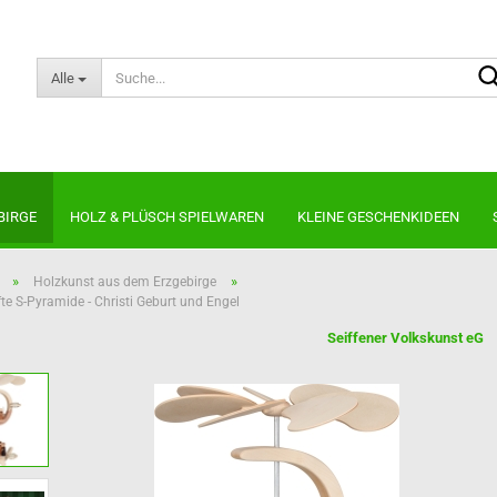
Alle
BIRGE
HOLZ & PLÜSCH SPIELWAREN
KLEINE GESCHENKIDEEN
»
»
Holzkunst aus dem Erzgebirge
e S-Pyramide - Christi Geburt und Engel
Kugelräucherfiguren
Neuheiten 2026
Seiffener Volkskunst eG
Nussknacker
Kantenhocker
Lichterbogen & Pyramiden
Die Dicken
noch
Räuchermännchen
Die Schlanken
Die Bärtigen
Die kleinen Kerle
Shabby Chic