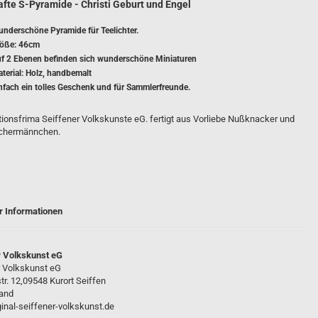
fte S-Pyramide - Christi Geburt und Engel
25
Pyramide - modern
Schwibbögen unbestückt -
nderschöne Pyramide für Teelichter.
wunderschön zum
Pyramide 1-stöckig
öße: 46cm
Selbergestalten
40
f 2 Ebenen befinden sich wunderschöne Miniaturen
Pyramide 2-stöckig
LED-Schwibbögen
terial: Holz, handbemalt
Pyramide 3-stöckig
 cm
LED- Lichterspitzen
nfach ein tolles Geschenk und für Sammlerfreunde.
Schwibbögen für Wachskerze
tionsfrima Seiffener Volkskunste eG. fertigt aus Vorliebe Nußknacker und
Motivleuchten
chermännchen.
g
r Informationen
Bergmann
r Volkskunst eG
Engel
r Volkskunst eG
SET: Engel + Bergmann
r. 12,09548 Kurort Seiffen
and
inal-seiffener-volkskunst.de