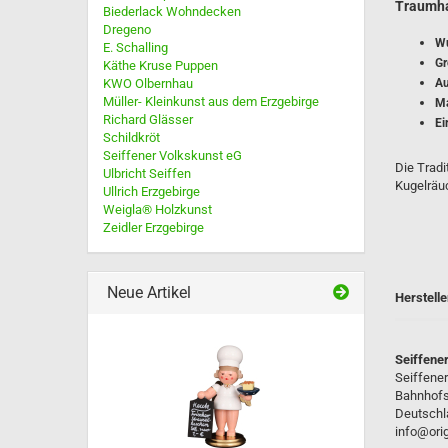
Traumha
Biederlack Wohndecken
Dregeno
Räuchermännchen sitzend bis 
Wu
E. Schalling
cm
Gr
Käthe Kruse Puppen
Räuchermännchen sitzend bis 
KWO Olbernhau
Au
cm
Müller- Kleinkunst aus dem Erzgebirge
Ma
Richard Glässer
Räuchermännchen stehend 18
Ei
Schildkröt
Nussknacker
Seiffener Volkskunst eG
Die Tradi
Pyramiden
Ulbricht Seiffen
Kugelräu
Ullrich Erzgebirge
Schwibbogen LED-Beleuchtun
Weigla® Holzkunst
Räucheröfen + Pilze
Zeidler Erzgebirge
Spieldosen
Neue Artikel
Herstelle
Minieulen
Seiffene
Minifiguren - Blumenmädchen
Seiffene
usw.
Bahnhofst
Ullrich Osterhasen
Deutschl
Osterhasen Müller Seiffen
info@orig