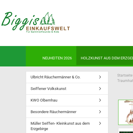
NEUHEITEN 2026
HOLZKUNST AUS DEM ERZGE
Startseite
Ulbricht Räuchermänner & Co.
Traumhaft
Seiffener Volkskunst
Neuheiten 2026
Ulbricht Auslaufmodelle-jetzt 
KWO Olbernhau
sichern!
Besondere Räuchermänner
Ulbricht Räuchermänner
Ulbricht Wichtel
Müller Seiffen- Kleinkunst aus dem
Ulbricht Miniwichtel
Erzgebirge