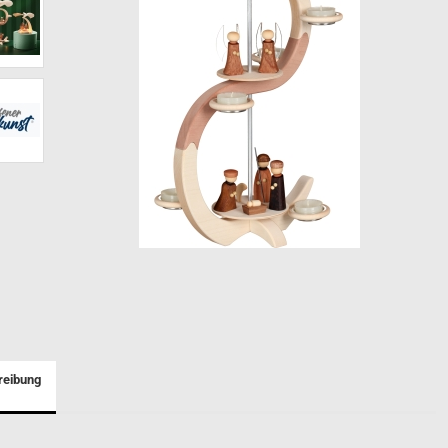
Spieldosen
Nusknacker Ulbricht Seiffen
Nussknacker Seiffener
Volkskunst
Müllerchen
Räuchermännchen
Nussknacker
Pyramiden
Schwibbögen
reibung